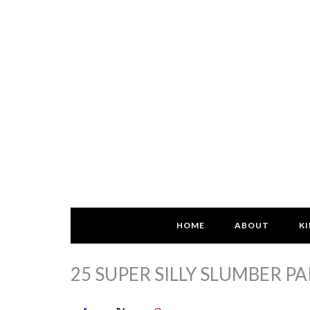
HOME
ABOUT
KI
25 SUPER SILLY SLUMBER P