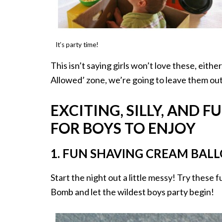
Betboo no Brasil: Apostas com um Toque de 
experiência única e sofisticada de apostas on
It’s party time!
uma plataforma intuitiva e de fácil navegaç
opções de apostas esportivas e jogos de cas
This isn’t saying girls won’t love these, eithe
torna a sua experiência ainda mais especial.
Allowed’ zone, we’re going to leave them ou
No Betboo, você encontrará uma grande vari
EXCITING, SILLY, AND 
populares como futebol, basquete e tênis, 
FOR BOYS TO ENJOY
esportes eletrônicos. Além disso, o Betboo 
como roleta, blackjack e caça-níqueis, para a
1. FUN SHAVING CREAM BAL
Com odds competitivas e promoções exclusi
Start the night out a little messy! Try these 
opções de apostas online no Brasil.
Bomb and let the wildest boys party begin!
Acesse agora mesmo o Betboo no Brasil e de
tem a oferecer. Com um design elegante e fu