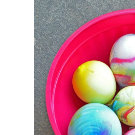
apostas online completa e segura. Não perc
aproveite todas as emoções e oportunidades
Acesse
https://betboo-br.org/
e comece a ap
APOSTAS ESPORTIVAS C
OPÇÕES DE APOSTAS O
NO BRASIL.
O Betboo é uma plataforma de apostas onlin
experiência de apostas com um toque de elegâ
o Betboo proporciona aos usuários uma expe
Com uma ampla variedade de opções de aposta
perfeito para os amantes de esportes que des
podem desfrutar de uma vasta gama de espor