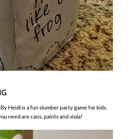
e que está conquistando o Brasil com seu toque
e intuitiva, o site oferece uma ampla variedade
cassino, proporcionando uma experiência única
estaca pelo seu atendimento ao cliente de alta
r dia, 7 dias por semana.
 perfeito para você. Com uma extensa lista de
stas, desde futebol e basquete até tênis e MMA,
 pelo esporte enquanto tenta a sorte. E se você
bém é uma excelente opção, com uma ampla
NG
ino ao vivo, todos com gráficos de alta qualidade
 Heidi is a fun slumber party game for kids.
 you need are cans, paints and viola!
s, o Betboo também se destaca pela segurança e
ração emitida pelo Governo de Curaçao,