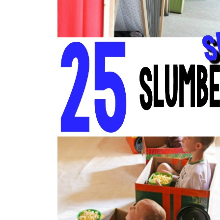
online com um toque de sofisticação e qualid
argumentos que tornam Betboo uma escolha e
no Brasil.
Desde a sua chegada ao Brasil, Betboo tem c
apostas com sua abordagem única e elegant
eventos para apostar, além de recursos excl
tempo real, Betboo oferece uma experiência
diferencia Betboo no Brasil? Como essa pla
competitivo? Vamos explorar essas pergunt
mundo das apostas com um toque de elegânc
A HISTÓRIA DO BETBO
DE APOSTAS ONLINE C
BRASILEIRO.