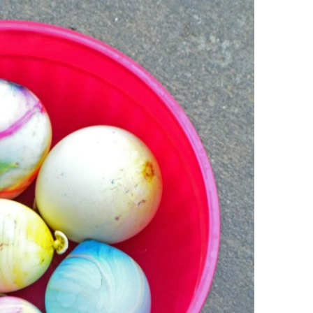
a tempo, faça parte da comunidade do Betboo e
 de ganhar dinheiro enquanto se diverte.
ostar com estilo!
OM ESTILO: DESCUBRA AS
FERECIDAS PELO BETBOO
e que oferece aos jogadores do Brasil uma
ncia. Com uma interface sofisticada e intuitiva,
riência de apostas única e emocionante.
s esportivas, o Betboo no Brasil é o destino
ejam participar de apostas online. Os usuários
tes, desde futebol e basquete até tênis e MMA,